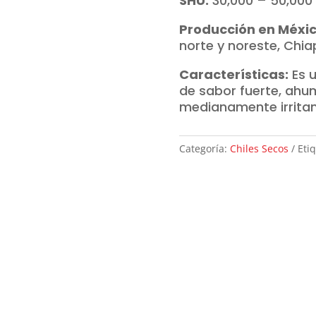
SHU:
30,000 – 50,000
Producción en Méxic
norte y noreste, Chia
Características:
Es u
de sabor fuerte, ahu
medianamente irritan
Categoría:
Chiles Secos
Eti