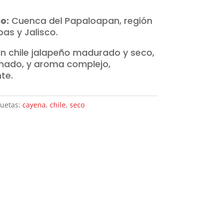
o:
Cuenca del Papaloapan, región
pas y Jalisco.
n chile jalapeño madurado y seco,
mado, y aroma complejo,
te.
quetas:
cayena
,
chile
,
seco