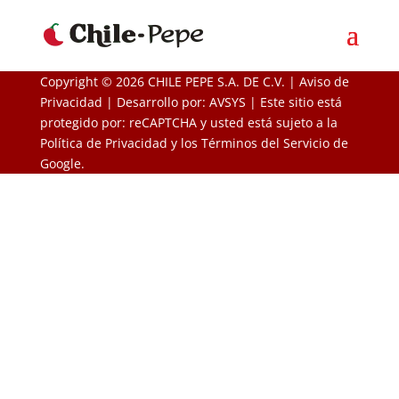
Copyright ©
2026 CHILE PEPE S.A. DE C.V. |
Aviso de
Privacidad
| Desarrollo por:
AVSYS
| Este sitio está
protegido por: reCAPTCHA y usted está sujeto a la
Política de Privacidad
y los
Términos del Servicio
de
Google.